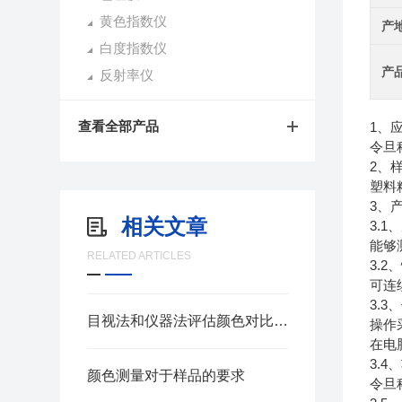
黄色指数仪
产
白度指数仪
产
反射率仪
查看全部产品
1、
令旦科
2、
塑料
3、
相关文章
3.
能够
RELATED ARTICLES
3.2
可连
3.
目视法和仪器法评估颜色对比分析
操作
在电
3.
颜色测量对于样品的要求
令旦科