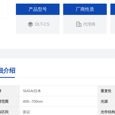
产品型号
厂商性质
DLT-CS
代理商
细介绍
牌
SUGA/日本
重复性
谱范围
400--700nm
光源
格区间
面议
光学结