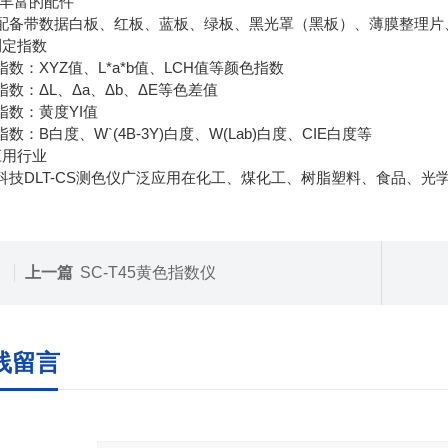
5、丰富的配件
配备带数据白板、红板、蓝板、绿板、黑光罩（黑板）、薄膜整理片
测定指数
指数：XYZ值、L*a*b值、LCH值等颜色指数
指数：ΔL、Δa、Δb、ΔE等色差值
指数：黄度YI值
数：B白度、W`(4B-3Y)白度、W(Lab)白度、CIE白度等
应用行业
技DLT-CS
测色仪广泛应用在
化工、煤化工、树脂塑料、食品、光
上一篇
SC-T45黄色指数仪
线留言