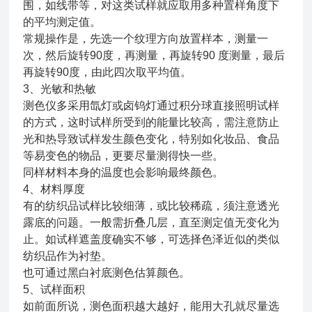
围，如线带等，对这类试样就应取用多种置样角度下
的平均测定值。
常规操作是，先选一个纹理方向放置样本，测量一
次，然后旋转90度，再测量，再旋转90 度测量，最后
再旋转90度，由此四次取平均值。
3、光敏和热敏
测色仪多采用氙灯或卤钨灯通过积分球直接照明试样
的方式，这时试样所受到的能量比较高，需注意防止
光和热导致试样发生颜色变化，特别如化妆品、食品
等易变色的物品，更要尽量测得快一些。
同样材料本身的温度也会影响最终颜色。
4、材料厚度
有的纺织品试样比较细薄，或比较稀疏，须注意透光
露底的问题。一般需折叠几层，直至测定值无变化为
止。如试样遮盖度确实不够，可选择色泽近似的类似
纺织品作为衬垫。
也可通过黑白衬底测色估算颜色。
5、试样面积
如前面所说，测色面积越大越好，能用大孔就尽量选