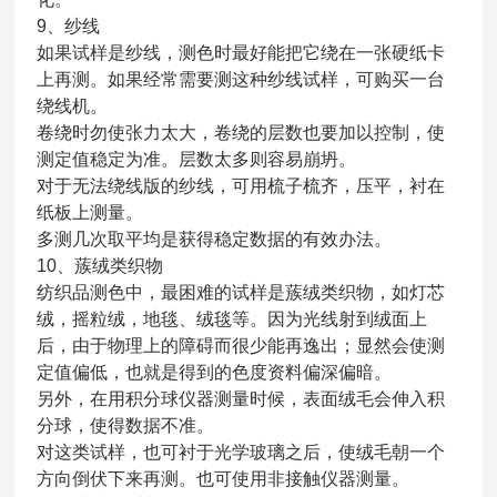
9、纱线
如果试样是纱线，测色时最好能把它绕在一张硬纸卡
上再测。如果经常需要测这种纱线试样，可购买一台
绕线机。
卷绕时勿使张力太大，卷绕的层数也要加以控制，使
测定值稳定为准。层数太多则容易崩坍。
对于无法绕线版的纱线，可用梳子梳齐，压平，衬在
纸板上测量。
多测几次取平均是获得稳定数据的有效办法。
10、蔟绒类织物
纺织品测色中，最困难的试样是蔟绒类织物，如灯芯
绒，摇粒绒，地毯、绒毯等。因为光线射到绒面上
后，由于物理上的障碍而很少能再逸出；显然会使测
定值偏低，也就是得到的色度资料偏深偏暗。
另外，在用积分球仪器测量时候，表面绒毛会伸入积
分球，使得数据不准。
对这类试样，也可衬于光学玻璃之后，使绒毛朝一个
方向倒伏下来再测。也可使用非接触仪器测量。