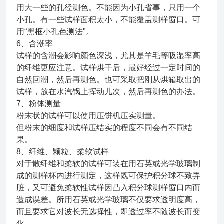
用大一些的孔径测色。不能因为小孔省事，只用一个
小孔。有一些试样面积太小，不能覆盖测样窗口。可
用“黑框小孔色测法"。
6、含潮率
试样的含潮会影响颜色深浅，尤其是羊毛等吸湿率高
的纤维更应注意。试样烘干后，最好经过一定时间的
自然回潮，然后再测色。也可采取把刚从烘箱取出的
试样，放在水汽锅上挥动儿次，然后再测色的办法。
7、粉体测量
粉末状的试样可以使用压饼机压实测量。
但粉末的细度和试样压结实的程度不同会有不同结
果。
8、纤维、颗粒、柔软试样
对于散纤维和柔软的试样可装在用石英或光学玻璃制
成的测样杯内进行测定，这样既可保护积分球不致弄
脏，又可避免柔软性试样因凸入积分球测样窗口内而
造成误差。所用石英或光学玻璃不仅要求透明度高，
而且要求它对波长无选择性，即透过率不随波长而变
化。