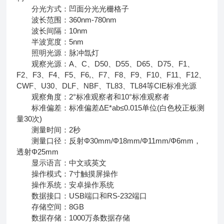
分光方式：凹面分光光栅格子
波长范围：360nm-780nm
波长间隔：10nm
半波宽度：5nm
照明光源：脉冲氙灯
观察光源：A、C、D50、D55、D65、D75、F1、
F2、F3、F4、F5、F6,、F7、F8、F9、F10、F11、F12、
CWF、U30、DLF、NBF、TL83、TL84等CIE标准光源
观察角度：2°标准观察者和10°标准观察者
标准偏差：标准偏差ΔE*ab≤0.015单位(白色校正板测
量30次)
测量时间：2秒
测量口径：反射Φ30mm/Φ18mm/Φ11mm/Φ6mm，
透射Φ25mm
显示语言：中文或英文
操作模式：7寸触摸屏操作
操作系统：安卓操作系统
数据接口：USB端口和RS-232端口
存储空间：8GB
数据存储：1000万条数据存储