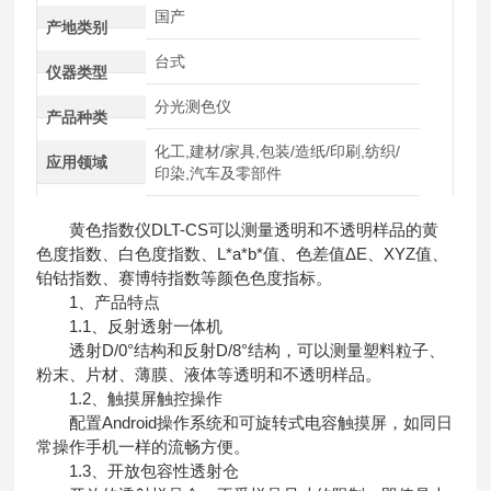
国产
产地类别
台式
仪器类型
分光测色仪
产品种类
化工,建材/家具,包装/造纸/印刷,纺织/
应用领域
印染,汽车及零部件
黄色指数仪DLT-CS可以测量透明和不透明样品的黄
色度指数、白色度指数、L*a*b*值、色差值ΔE、XYZ值、
铂钴指数、赛博特指数等颜色色度指标。
1、产品特点
1.1、反射透射一体机
透射D/0°结构和反射D/8°结构，可以测量塑料粒子、
粉末、片材、薄膜、液体等透明和不透明样品。
1.2、触摸屏触控操作
配置Android操作系统和可旋转式电容触摸屏，如同日
常操作手机一样的流畅方便。
1.3、开放包容性透射仓