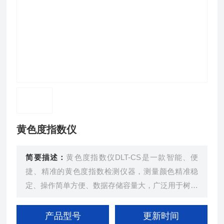
黄色度指数仪
简要描述：
黄色度指数仪DLT-CS是一款智能、便
捷、精准的黄色度指数检测仪器，测量颜色精准稳
定、操作简单方便、数据存储容量大，广泛用于树脂
塑料、油漆涂料、建材玻璃、医药化工等行业领域的
精确颜色检测分析。
产品型号
更新时间