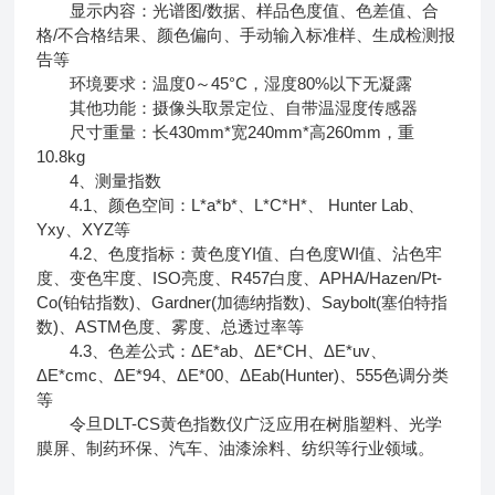
显示内容：光谱图/数据、样品色度值、色差值、合
格/不合格结果、颜色偏向、手动输入标准样、生成检测报
告等
环境要求：温度0～45°C，湿度80%以下无凝露
其他功能：摄像头取景定位、自带温湿度传感器
尺寸重量：长430mm*宽240mm*高260mm，重
10.8kg
4、测量指数
4.1、颜色空间：L*a*b*、L*C*H*、 Hunter Lab、
Yxy、XYZ等
4.2、色度指标：黄色度YI值、白色度WI值、沾色牢
度、变色牢度、ISO亮度、R457白度、APHA/Hazen/Pt-
Co(铂钴指数)、Gardner(加德纳指数)、Saybolt(塞伯特指
数)、ASTM色度、雾度、总透过率等
4.3、色差公式：ΔE*ab、ΔE*CH、ΔE*uv、
ΔE*cmc、ΔE*94、ΔE*00、ΔEab(Hunter)、555色调分类
等
令旦DLT-CS黄色指数仪广泛应用在树脂塑料、光学
膜屏、制药环保、汽车、油漆涂料、纺织等行业领域。