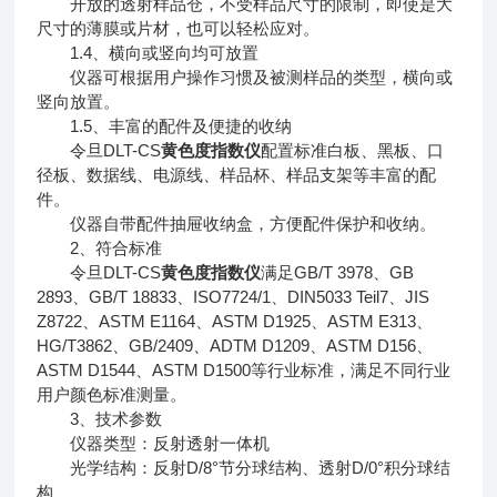
开放的透射样品仓，不受样品尺寸的限制，即使是大
尺寸的薄膜或片材，也可以轻松应对。
1.4、横向或竖向均可放置
仪器可根据用户操作习惯及被测样品的类型，横向或
竖向放置。
1.5、丰富的配件及便捷的收纳
令旦DLT-CS
黄色度指数仪
配置标准白板、黑板、口
径板、数据线、电源线、样品杯、样品支架等丰富的配
件。
仪器自带配件抽屉收纳盒，方便配件保护和收纳。
2、符合标准
令旦DLT-CS
黄色度指数仪
满足GB/T 3978、GB
2893、GB/T 18833、ISO7724/1、DIN5033 Teil7、JIS
Z8722、ASTM E1164、ASTM D1925、ASTM E313、
HG/T3862、GB/2409、ADTM D1209、ASTM D156、
ASTM D1544、ASTM D1500等行业标准，满足不同行业
用户颜色标准测量。
3、技术参数
仪器类型：反射透射一体机
光学结构：反射D/8°节分球结构、透射D/0°积分球结
构