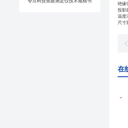
令旦科技鱼眼测定仪技术规格书
绝缘
投影距
温度湿
尺寸重
在