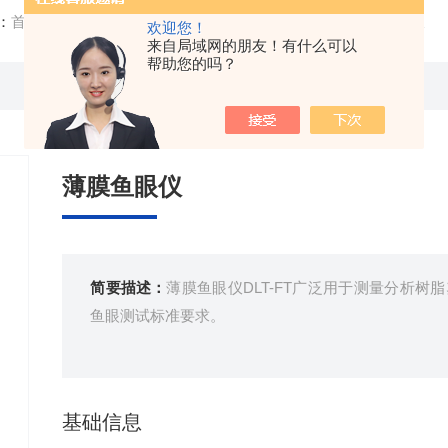
：
首页
/
产品中心
/
鱼眼仪
/
鱼眼测定仪
/ DLT-FT薄膜鱼眼仪
欢迎您！
来自局域网的朋友！有什么可以
帮助您的吗？
薄膜鱼眼仪
简要描述：
薄膜鱼眼仪DLT-FT广泛用于测量分析树
鱼眼测试标准要求。
基础信息