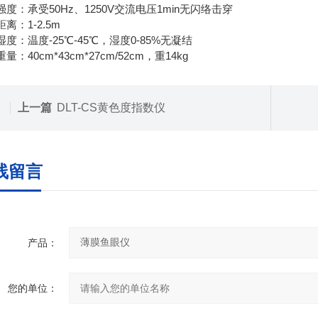
强度：承受50Hz、1250V交流电压1min无闪络击穿
离：1-2.5m
度：温度-25℃-45℃，湿度0-85%无凝结
量：40cm*43cm*27cm/52cm，重14kg
上一篇
DLT-CS黄色度指数仪
线留言
产品：
您的单位：