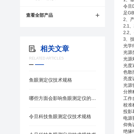
令旦D
足GB
查看全部产品
2、
2.
2.2
3、
光学
相关文章
光源
RELATED ARTICLES
光源规
光度
色散
亮度
鱼眼测定仪技术规格
光源
分辨精
哪些方面会影响鱼眼测定仪的结果
工作台
校准标
投影
令旦科技鱼眼测定仪技术规格
电源要
仰角调
绝缘