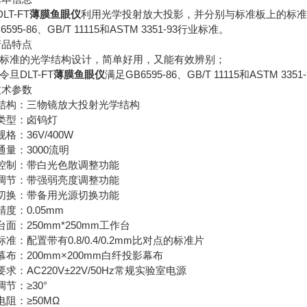
LT-FT
薄膜
鱼眼仪
利用光学投射放大投影，并分别与标准板上的标准
6595-86、GB/T 11115和ASTM 3351-93行业标准。
产品特点
1、标准的光学结构设计，简单好用，又能有效辨别；
、令旦DLT-FT
薄膜
鱼眼仪
满足GB6595-86、GB/T 11115和ASTM
技术参数
结构：三物镜放大投射光学结构
类型：卤钨灯
格：36V/400W
通量：3000流明
控制：带白光色散调整功能
调节：带强弱亮度调整功能
切换：带备用光源切换功能
度：0.05mm
面：250mm*250mm工作台
准：配置带有0.8/0.4/0.2mm比对点的标准片
幕布：200mm×200mm白纤投影幕布
求：AC220V±22V/50Hz常规实验室电源
节：≥30°
电阻：≥50MΩ