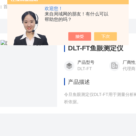
：
首页
/
产品中心
/
鱼眼仪
/
薄膜鱼眼仪
欢迎您！
来自局域网的朋友！有什么可以
帮助您的吗？
DLT-FT鱼眼测定仪
产品型号
厂商性
DLT-FT
代理商
产品描述
令旦鱼眼测定仪DLT-FT用于测量
析依据。