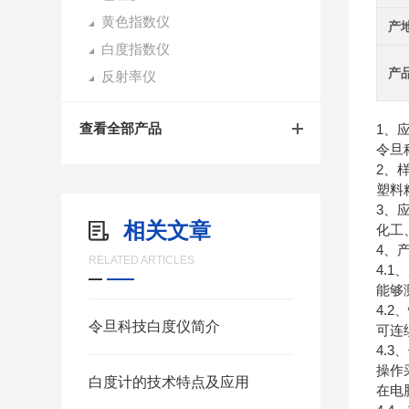
黄色指数仪
产
白度指数仪
产
反射率仪
查看全部产品
1、
令旦科
2、
塑料
3、
相关文章
化工
4、
RELATED ARTICLES
4.
能够
4.2
令旦科技白度仪简介
可连
4.
操作
白度计的技术特点及应用
在电