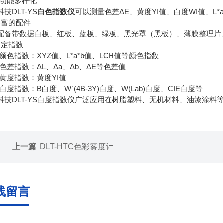
4、功能多样化
技DLT-YS
白色指数仪
可以测量色差ΔE、黄度YI值、白度WI值、L*
丰富的配件
配备带数据白板、红板、蓝板、绿板、黑光罩（黑板）、薄膜整理片
测定指数
、颜色指数：XYZ值、L*a*b值、LCH值等颜色指数
、色差指数：ΔL、Δa、Δb、ΔE等色差值
、黄度指数：黄度YI值
、白度指数：B白度、W`(4B-3Y)白度、W(Lab)白度、CIE白度等
科技DLT-YS白度指数仪广泛应用在树脂塑料、无机材料、油漆涂料
上一篇
DLT-HTC色彩雾度计
线留言