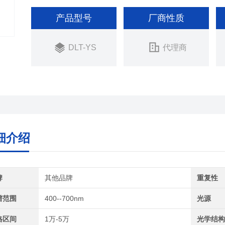
产品型号
厂商性质
DLT-YS
代理商
细介绍
牌
其他品牌
重复性
谱范围
400--700nm
光源
格区间
1万-5万
光学结