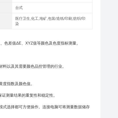
型
台式
医疗卫生,化工,地矿,包装/造纸/印刷,纺织/印
域
染
*值、色差值ΔE、XYZ值等颜色及色度指标测量。
材料以及其需要颜色品控管理的行业。
黄度指数及颜色值。
内，保证测量结果的重复性和稳定性。
模式选择都可方便操作。连接电脑可将测量数据储存