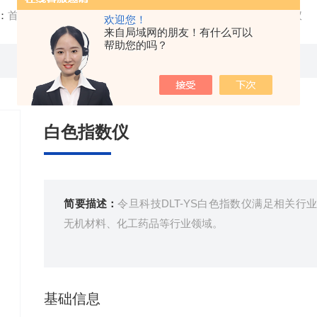
：
首页
/
产品中心
/
测色仪
/
白度指数仪
/ DLT-YS白色指数仪
欢迎您！
来自局域网的朋友！有什么可以
帮助您的吗？
白色指数仪
简要描述：
令旦科技DLT-YS白色指数仪满足相关
无机材料、化工药品等行业领域。
基础信息