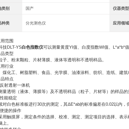
地类别
国产
仪器类
品种类
分光测色仪
应用领
应用范围
技DLT-YS
白色指数仪
可以测量黄度YI值、白度指数WI值、L*a*b
样品类型
粒子、粉末颗粒、片材薄膜、液体等透明和不透明样品。
应用行业
、煤化工、树脂塑料、食品、光学膜、油漆涂料、纺织、造纸、建筑
产品特点
1、反射透射一体机
测量透明（液体、薄膜等）及不透明样品（粒子、片材等）的样品的
、性能稳定
续对白色标准板进行30次的测定，其ΔE*ab的标准偏差在0.02以
3、便捷的操作
采用触摸屏，测定条件的选择、校准、测定、测定项目的选择、表示
脑上。