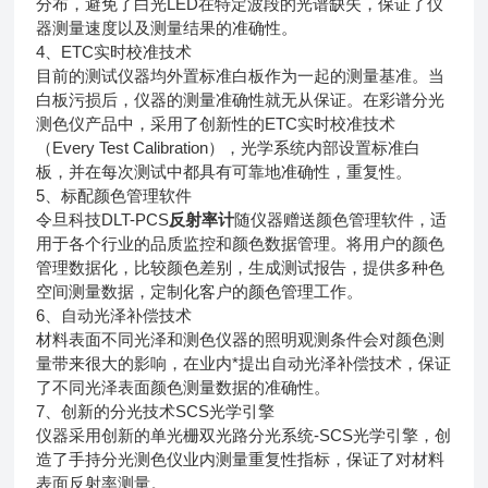
分布，避免了白光LED在特定波段的光谱缺失，保证了仪
器测量速度以及测量结果的准确性。
4、ETC实时校准技术
目前的测试仪器均外置标准白板作为一起的测量基准。当
白板污损后，仪器的测量准确性就无从保证。在彩谱分光
测色仪产品中，采用了创新性的ETC实时校准技术
（Every Test Calibration），光学系统内部设置标准白
板，并在每次测试中都具有可靠地准确性，重复性。
5、标配颜色管理软件
令旦科技DLT-PCS
反射率计
随仪器赠送颜色管理软件，适
用于各个行业的品质监控和颜色数据管理。将用户的颜色
管理数据化，比较颜色差别，生成测试报告，提供多种色
空间测量数据，定制化客户的颜色管理工作。
6、自动光泽补偿技术
材料表面不同光泽和测色仪器的照明观测条件会对颜色测
量带来很大的影响，在业内*提出自动光泽补偿技术，保证
了不同光泽表面颜色测量数据的准确性。
7、创新的分光技术SCS光学引擎
仪器采用创新的单光栅双光路分光系统-SCS光学引擎，创
造了手持分光测色仪业内测量重复性指标，保证了对材料
表面反射率测量。