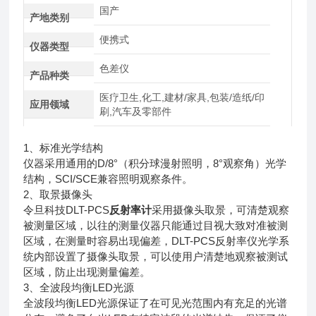
国产
产地类别
便携式
仪器类型
色差仪
产品种类
医疗卫生,化工,建材/家具,包装/造纸/印
应用领域
刷,汽车及零部件
1、标准光学结构
仪器采用通用的D/8°（积分球漫射照明，8°观察角）光学
结构，SCI/SCE兼容照明观察条件。
2、取景摄像头
令旦科技DLT-PCS
反射率计
采用摄像头取景，可清楚观察
被测量区域，以往的测量仪器只能通过目视大致对准被测
区域，在测量时容易出现偏差，
DLT-PCS反射率仪
光学系
统内部设置了摄像头取景，可以使用户清楚地观察被测试
区域，防止出现测量偏差。
3、全波段均衡LED光源
全波段均衡LED光源保证了在可见光范围内有充足的光谱