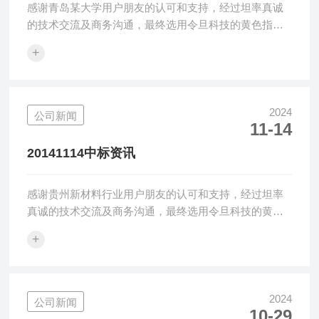
感谢青岛某大学用户朋友的认可和支持，经过坦率真诚
的技术交流及商务沟通，最终选用令旦科技的黄色指数
仪和雾度仪，令旦科技感恩感谢！令旦科技表观检测仪
+
器广泛应用在树脂塑料、汽车玻璃、光学膜屏等行业的
颜色、雾度和透光率检测应用，凭借仪器的可靠性、稳
定性及准确性已经获得广大用户的一致认可。令旦科技
致力于提供优化的表观检测解决方案，提供优质可靠的
2024
公司新闻
11-14
黄色指数仪、透光率雾度计、变角度光泽度仪、清晰度
计等光学检测设备、方案及服务。上海令旦科技有限公
20141114中标资讯
司将继续做好产品及服务，帮助广大中国用户解决光
学...
感谢贵州新材料行业用户朋友的认可和支持，经过坦率
真诚的技术交流及商务沟通，最终选用令旦科技的黄色
指数仪和雾度仪，令旦科技感恩感谢！令旦科技表观检
+
测仪器广泛应用在树脂塑料、汽车玻璃、光学膜屏等行
业的颜色、雾度和透光率检测应用，凭借仪器的可靠
性、稳定性及准确性已经获得广大用户的一致认可。令
旦科技致力于提供优化的表观检测解决方案，提供优质
2024
公司新闻
10-29
可靠的黄色指数仪、透光率雾度计、变角度光泽度仪、