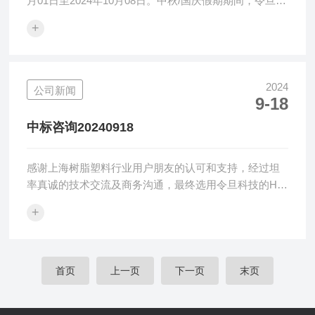
月01日至2024年10月08日。中秋/国庆假期期间，令旦科
技原则上不提供现场技术交流和现场售后服务，仅提供
+
在线技术咨询和售后服务，如有需要可联系对应技术或
服务人员。上海令旦科技有限公司专注表观光学技术研
发与应用，致力于提供优化的表观检测解决方案，提供
颜色、雾度、透光率、光泽度、清晰度、写像性、鲜映
2024
公司新闻
9-18
性、光泽度等一站式检测服务。国庆假期期间，请新老
用户朋友们注意安全，做好相应的防护措施。令旦科技
中标咨询20240918
祝伟大的祖国繁荣昌盛，人民...
感谢上海树脂塑料行业用户朋友的认可和支持，经过坦
率真诚的技术交流及商务沟通，最终选用令旦科技的HZ-
V4透光率雾度计，令旦科技感恩感谢！令旦科技表观检
+
测仪器广泛应用在树脂塑料、汽车玻璃、光学膜屏等行
业的颜色、雾度和透光率检测应用，凭借仪器的可靠
性、稳定性及准确性已经获得广大用户的一致认可。令
旦科技致力于提供优化的表观检测解决方案，提供优质
首页
上一页
下一页
末页
可靠的黄色指数仪、透光率雾度计、变角度光泽度仪、
清晰度计等光学检测设备、方案及服务。上海令旦科技