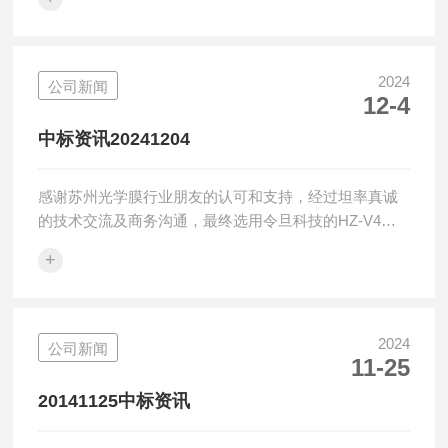
广泛应用在树脂塑料、汽车玻璃、光学膜屏等行业的颜
色、雾度和透光率检测应用，凭借仪器的可靠性、稳定
性及准确性已经获得广大用户的一致认可。令旦科技致
力于提供优化的表观检测解决方案，提供优质可靠的黄
2024
公司新闻
12-4
色指数仪、透光率雾度计、变角度光泽度仪、清晰度计
等光学检测设备、方案及服务。上海令旦科技有限公司
中标资讯20241204
将继续做好产品及服务，帮助广大中国用户解决光...
感谢苏州光学膜行业朋友的认可和支持，经过坦率真诚
的技术交流及商务沟通，最终选用令旦科技的HZ-V4雾
度仪，令旦科技感恩感谢！令旦科技表观检测仪器广泛
+
应用在树脂塑料、汽车玻璃、光学膜屏等行业的颜色、
雾度和透光率检测应用，凭借仪器的可靠性、稳定性及
准确性已经获得广大用户的一致认可。令旦科技致力于
提供优化的表观检测解决方案，提供优质可靠的黄色指
2024
公司新闻
11-25
数仪、透光率雾度计、变角度光泽度仪、清晰度计等光
学检测设备、方案及服务。上海令旦科技有限公司将继
20141125中标资讯
续做好产品及服务，帮助广大中国用户解决光学检...