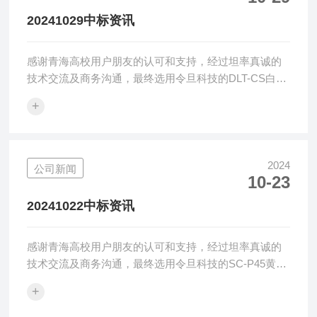
清晰度计等光学检测设备、方案及服务。上海令旦科技
20241029中标资讯
有限公司将继续做好产品及服务，帮助广大中国用户解
决...
感谢青海高校用户朋友的认可和支持，经过坦率真诚的
技术交流及商务沟通，最终选用令旦科技的DLT-CS白色
度指数仪，令旦科技感恩感谢！令旦科技表观检测仪器
+
广泛应用在树脂塑料、汽车玻璃、光学膜屏等行业的颜
色、雾度和透光率检测应用，凭借仪器的可靠性、稳定
性及准确性已经获得广大用户的一致认可。令旦科技致
力于提供优化的表观检测解决方案，提供优质可靠的黄
2024
公司新闻
10-23
色指数仪、透光率雾度计、变角度光泽度仪、清晰度计
等光学检测设备、方案及服务。上海令旦科技有限公司
20241022中标资讯
将继续做好产品及服务，帮助广大中国用户解决...
感谢青海高校用户朋友的认可和支持，经过坦率真诚的
技术交流及商务沟通，最终选用令旦科技的SC-P45黄色
指数仪，令旦科技感恩感谢！令旦科技表观检测仪器广
+
泛应用在树脂塑料、汽车玻璃、光学膜屏等行业的颜
色、雾度和透光率检测应用，凭借仪器的可靠性、稳定