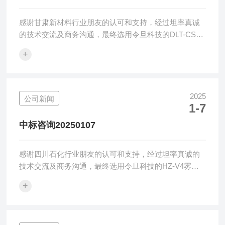
感谢甘肃新材料行业朋友的认可和支持，经过坦率真诚
的技术交流及商务沟通，最终选用令旦科技的DLT-CS黄
色指数仪，令旦科技感恩感谢！令旦科技表观检测仪器
+
广泛应用在树脂塑料、汽车玻璃、光学膜屏等行业的颜
色、雾度和透光率检测应用，凭借仪器的可靠性、稳定
性及准确性已经获得广大用户的一致认可。令旦科技致
力于提供优化的表观检测解决方案，提供优质可靠的黄
2025
公司新闻
1-7
色指数仪、透光率雾度计、变角度光泽度仪、清晰度计
等光学检测设备、方案及服务。上海令旦科技有限公司
中标咨询20250107
将继续做好产品及服务，帮助广大中国用户解决...
感谢四川石化行业朋友的认可和支持，经过坦率真诚的
技术交流及商务沟通，最终选用令旦科技的HZ-V4雾度
仪，令旦科技感恩感谢！令旦科技表观检测仪器广泛应
+
用在树脂塑料、汽车玻璃、光学膜屏等行业的颜色、雾
度和透光率检测应用，凭借仪器的可靠性、稳定性及准
确性已经获得广大用户的一致认可。令旦科技致力于提