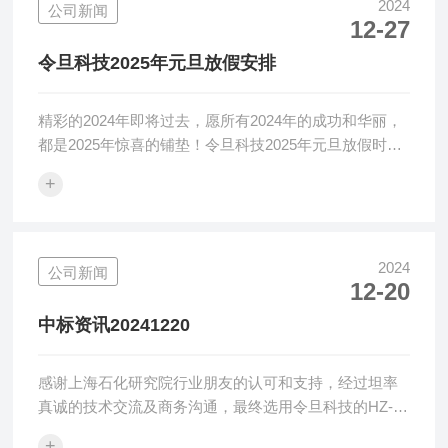
供优化的表观检测解决方案，提供优质可靠的黄色指数
2024
公司新闻
12-27
仪、透光率雾度计、变角度光泽度仪、清晰度计等光学
检测设备、方案及服务。上海令旦科技有限公司将继续
令旦科技2025年元旦放假安排
做好产品及服务，帮助广大中国用户解决光学检测...
精彩的2024年即将过去，愿所有2024年的成功和华丽，
都是2025年惊喜的铺垫！令旦科技2025年元旦放假时间
为2024年12月31日至2025年1月2日，为了更好的服务用
+
户客人，技术或商务等问题咨询请联系令旦科技服务热
线电话。令旦科技致力于优化的颜色、雾度、透光率、
光泽度、清晰度等表观检测解决方案！新起点、新征
程、新挑战......我们无所畏惧，勇往直前！在此，令旦科
2024
公司新闻
12-20
技祝愿：我们伟大的祖国母亲，国泰民安、蒸蒸日上！
我们亲爱的家人朋友，一切顺利、康健安好！2025年我
中标资讯20241220
们来了...
感谢上海石化研究院行业朋友的认可和支持，经过坦率
真诚的技术交流及商务沟通，最终选用令旦科技的HZ-
V4雾度仪，令旦科技感恩感谢！令旦科技表观检测仪器
+