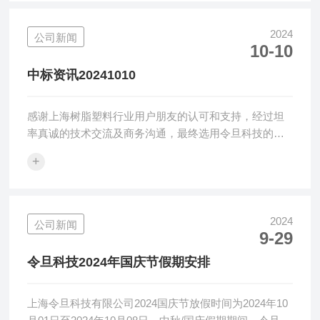
性及准确性已经获得广大用户的一致认可。令旦科技致
力于提供优化的表观检测解决方案，提供优质可靠的黄
2024
公司新闻
10-10
色指数仪、透光率雾度计、变角度光泽度仪、清晰度计
等光学检测设备、方案及服务。上海令旦科技有限公司
中标资讯20241010
将继续做好产品及服务，帮助广大中国用户解决光...
感谢上海树脂塑料行业用户朋友的认可和支持，经过坦
率真诚的技术交流及商务沟通，最终选用令旦科技的
DLT-CS黄色指数仪，令旦科技感恩感谢！令旦科技表观
+
检测仪器广泛应用在树脂塑料、汽车玻璃、光学膜屏等
行业的颜色、雾度和透光率检测应用，凭借仪器的可靠
性、稳定性及准确性已经获得广大用户的一致认可。令
旦科技致力于提供优化的表观检测解决方案，提供优质
2024
公司新闻
9-29
可靠的黄色指数仪、透光率雾度计、变角度光泽度仪、
清晰度计等光学检测设备、方案及服务。上海令旦科技
令旦科技2024年国庆节假期安排
有限公司将继续做好产品及服务，帮助广大中国用...
上海令旦科技有限公司2024国庆节放假时间为2024年10