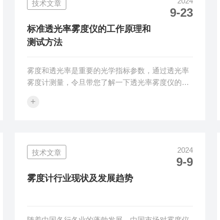
2024
技术文章
光），一部分则会穿透材料（透射光），但是在透
9-23
射一部分光中，有一些会保持原来的传播方向，叫
做平行射，而另一部分光，则会因为材料的特性在
标准透光率雾度仪的工作原理和
内部散射开去，这部分散射光就是雾度定义中提
测试方法
到...
雾度和透光率是重要的光学指标参数，通过透光率
雾度计测量，令旦带您了解一下透光率雾度仪的工
作原理。1、雾度透光率代表含义雾度表征透明或
+
半透明材料内部浑浊不规则的状态，透光率表示材
料透光能力。雾度与透光率本质上没有关系，一般
给人的错觉是雾度与透光率呈反比关系，这是不对
的。2、雾度透光率计算方法一束平行光束入射透
2024
技术文章
明半透明材料时，受材料反射和吸收的影响，透过
9-9
的光通量小于等于入射光通量，透射光通量与入射
光通量的百分比，我们称之为透光率Tt。材料组
雾度计行业现状及发展趋势
分、表面缺陷、气泡杂质等影响透射光的方向...
随着中国各行各业的蓬勃发展，中国市场对雾度仪