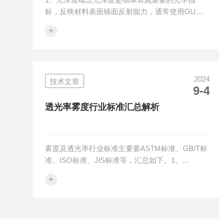
标，反映材料表面镜面反射能力，通常使用GU作
为光泽度单位，光泽度仪可以测量样品的光泽度指
+
标，片材、薄膜、镀膜、涂层等样品的光泽度均可
通过光泽度计准确测量。2、变角度光泽度仪令旦
科技UGV-7是一款多角度光泽度计，同步实现20°、
45°、60、°75°和85°五角度测量，可满足用户不同
2024
技术文章
角度测量要求。3、测量方法3.1、光泽角度有5个通
9-4
用角度，分别是20°、45°、60、°75°和85°，分别对
应高光泽、中光泽、低光泽。3.2、按照AST...
透光率雾度行业标准汇总解析
雾度及透光率行业标准主要要ASTM标准、GB/T标
准、ISO标准、JIS标准等，汇总如下。1、
GB/T2410（非补偿法测量雾度和透光率）
+
GB/T2410标准参考ASTMD1003标准制定而成，但
是ASTMD1003中有两条重要的条款，GB/T2410没
有借鉴纳入，而且是非常重要的两点，详见下面
ASTMD1003标准介绍。2、ASTMD1003（非补偿