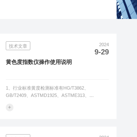
2024
技术文章
9-29
黄色度指数仪操作使用说明
1、行业标准黄度检测标准有HG/T3862、
GB/T2409、ASTMD1925、ASTME313、
ASTMD6290等行业标准。2、样品类型2.1、不规
+
则样品例如粒子、粉末类，使用样品杯承装直接测
量，测量速度快，但是重复性差，需要多次测量取
平均值。2.2、规则样品例如片材、薄膜、液体类，
薄膜或片材裁剪相当尺寸放在黄度指数仪上直接测