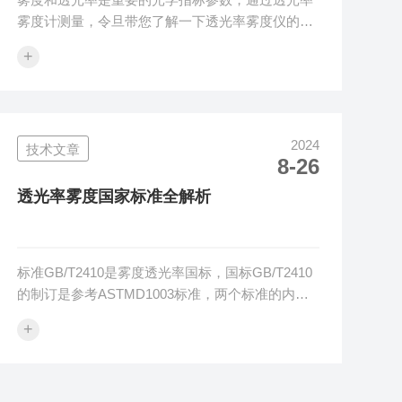
雾度计测量，令旦带您了解一下透光率雾度仪的工
作原理。1、雾度透光率代表含义雾度表征透明或
+
半透明材料内部浑浊不规则的状态，透光率表示材
料透光能力。雾度与透光率本质上没有关系，一般
给人的错觉是雾度与透光率呈反比关系，这是*不对
的。2、雾度透光率计算方法一束平行光束入射透
2024
技术文章
明半透明材料时，受材料反射和吸收的影响，透过
8-26
的光通量小于等于入射光通量，透射光通量与入射
光通量的百分比，我们称之为透光率Tt。材料组
透光率雾度国家标准全解析
分、表面缺陷、气泡杂质等影响透射光的方...
标准GB/T2410是雾度透光率国标，国标GB/T2410
的制订是参考ASTMD1003标准，两个标准的内容
大致相当，但是存在两点重要的差异。1、标准内
+
容GB/T2410或ASTMD1003标准标注了两种雾度测
量方法，分别是A法雾度计法和B法光度计法。A方
法是雾度计法测雾度，结构如下：B方法是光度计
法测雾度，结构如下：那么，关注两个简单的问