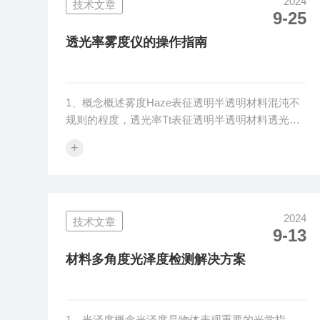
2024
技术文章
方案。3、检测设备黄度指数选用黄色指数仪进行
9-25
测量，根据树脂塑料等高分子材料的外观类型，选
用的黄度指数仪的类型也不同。3.1、不...
透光率雾度仪的操作指南
1、概念概述雾度Haze表征透明半透明材料混沌不
规则的程度，透光率Tt表征透明半透明材料透光或
明亮程度2、光学原理一束平行光束入射透明半透
+
明材料时，受材料反射和吸收的影响，透过的光通
量小于等于入射光通量，透射光通量与入射光通量
的百分比，我们称之为透光率Tt。材料组分、表面
缺陷、气泡杂质等影响透射光的方向，部分光会偏
2024
技术文章
离入射方向，这部分光量称之为散射光通量Td。雾
9-13
度值即散射光通量Td与透射总光通量Tt百分比，传
统的雾度称之为宽角雾度或近角雾度。3、行业标
材料多角度光泽度检测解决方案
准雾度透光率行业标准有AS...
1、光泽度概念光泽度是物体表观重要的光学指