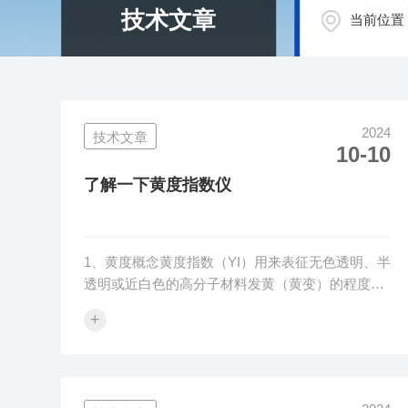
技术文章
当前位置
2024
技术文章
10-10
了解一下黄度指数仪
1、黄度概念黄度指数（YI）用来表征无色透明、半
透明或近白色的高分子材料发黄（黄变）的程度。
表示方法：YI=100（CxX-CzZ）/YX、Y、Z是三刺
+
激值，Cx、Cz数值可以从ASTM相关标准资料中找
到。2、行业标准黄度检测行业标准有HG/T3862、
ASTME313、ASTMD6290等行业标准，令旦科技
根据不同的行业标准提供全面优化的黄度检测解决