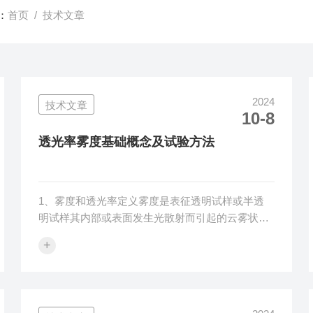
：
首页
/ 技术文章
2024
技术文章
10-8
透光率雾度基础概念及试验方法
1、雾度和透光率定义雾度是表征透明试样或半透
明试样其内部或表面发生光散射而引起的云雾状状
态，即散透射光与总透射光之比，由散射光通量决
+
定。透光率是表征透明试样或半透明试样透光的能
力，即透射光与入射光之比，由总透射光通量决
定。当光线照射在透明或半透明材料时，一部分光
会被反射回去（反射光），一部分被吸收（吸收