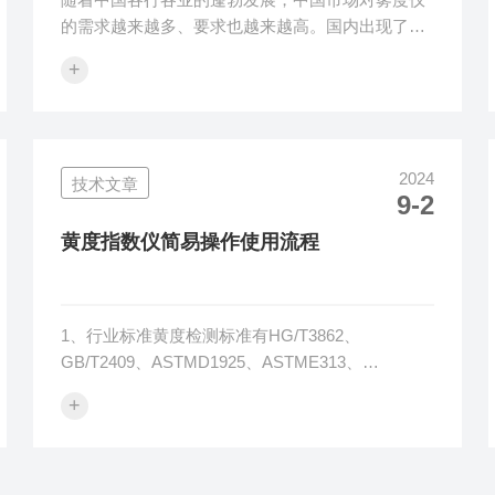
的需求越来越多、要求也越来越高。国内出现了近
百家雾度计生产厂家，看似百家争鸣，如火如荼，
+
国产雾度仪厂家流动性很大，仿造贴牌比比皆是，
设备稳定性也有很大的波动，售后服务滞后。进口
雾度仪价格不菲，供货周期长，设备稳定性较好，
可靠用的住，进口雾度仪以日本令旦科技雾度仪和
2024
技术文章
BYKHazeguard为代表，也广泛应用在树脂塑料、
9-2
光学膜、汽车、显示屏等行业领域。近些年，国产
品牌与进口品牌的差距在缩小，但是国内品牌设备
黄度指数仪简易操作使用流程
稳定性和可靠性还需加强，售后服...
1、行业标准黄度检测标准有HG/T3862、
GB/T2409、ASTMD1925、ASTME313、
ASTMD6290等行业标准。2、样品类型2.1、不规
+
则样品例如粒子、粉末类，使用样品杯承装直接测
量，测量速度快，但是重复性差，需要多次测量取
平均值。2.2、规则样品例如片材、薄膜、液体类，
薄膜或片材裁剪相当尺寸放在黄度指数仪上直接测