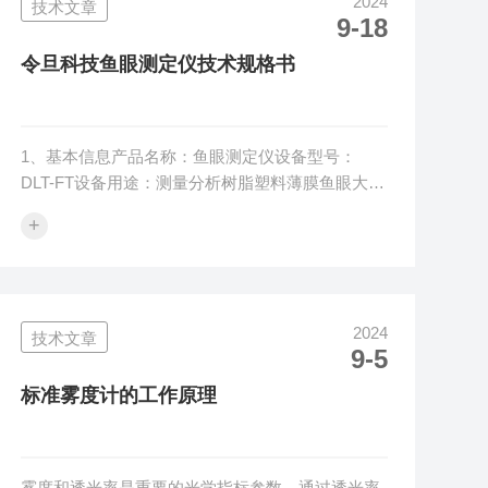
2024
技术文章
量，液体使用器皿杯承装也可以直接放置在黄色指
9-18
数仪直接测量。3、操作流程令旦黄度指数仪操作
通过触摸屏操作，设置、测量、读取、保存等操作
令旦科技鱼眼测定仪技术规格书
均在仪器触摸屏...
1、基本信息产品名称：鱼眼测定仪设备型号：
DLT-FT设备用途：测量分析树脂塑料薄膜鱼眼大小
和数量执行标准：GB6595-86、GB/T11115和
+
ASTM3351-93等工作原理：DLT-FT鱼眼测定仪利
用凸透镜放大成像原理，将薄膜鱼眼或缺陷点投射
放大，并使用带孔标准板进行评估薄膜鱼眼的大小
和数量。2、仪器特点2.1、三物镜光学结构设计，
2024
技术文章
呈现图像清晰明亮且色彩逼真；2.2、令旦科技鱼眼
9-5
仪光源灯泡一用一备，随时切换，保证检测的连续
性；2.3、人性化设计，操作简单，稳定性高，可...
标准雾度计的工作原理
雾度和透光率是重要的光学指标参数，通过透光率