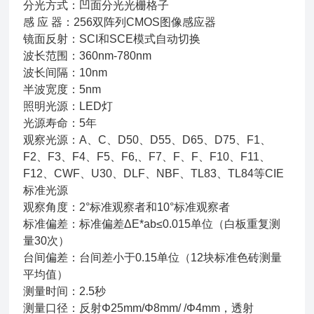
分光方式：凹面分光光栅格子
感 应 器：256双阵列CMOS图像感应器
镜面反射：SCI和SCE模式自动切换
波长范围：360nm-780nm
波长间隔：10nm
半波宽度：5nm
照明光源：LED灯
光源寿命：5年
观察光源：A、C、D50、D55、D65、D75、F1、
F2、F3、F4、F5、F6,、F7、F、F、F10、F11、
F12、CWF、U30、DLF、NBF、TL83、TL84等CIE
标准光源
观察角度：2°标准观察者和10°标准观察者
标准偏差：标准偏差ΔE*ab≤0.015单位（白板重复测
量30次）
台间偏差：台间差小于0.15单位（12块标准色砖测量
平均值）
测量时间：2.5秒
测量口径：反射Φ25mm/Φ8mm/ /Φ4mm，透射