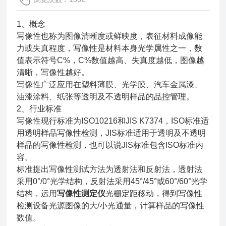
1、概念
写像性也称为图像清晰度或鲜映度，表征材料成像能
力或失真程度，写像性是材料本身光学属性之一，数
值表示符号C%，C%数值越高、失真度越低，图像越
清晰，写像性越好。
写像性广泛应用在塑料薄膜、光学膜、汽车金属漆、
油漆涂料、纸张等透明及不透明样品的品控管理。
2、行业标准
写像性现行标准为ISO10216和JIS K7374，ISO标准适
用透明样品写像性检测，JIS标准适用于透明及不透明
样品的写像性检测，也可以说JIS标准包含ISO标准内
容。
标准提出写像性测试方法为透射法和反射法，透射法
采用0°/0°光学结构，反射法采用45°/45°或60°/60°光学
结构，运用
写
像性测定仪
光栅定距移动，得到写像性
检测设备光源图像的大/小光通量，计算样品的写像性
数值。