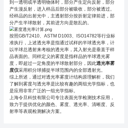
到一透明或半透明物体时，部分产生定向反射，部分
产生漫反射，进入样品后部分被吸收，部分被透过。
经样品的出射光中，主透射部分按折射定律前进，部
分产生半球散射，其前进方向是散乱的。
按照GB/T2410、ASTM D1003、ISO14782等行业标
准执行，上述透光率是指通过试样的半球透光率，计
以半球总透射来考核的透光率，其入射光是垂直于样
品表面的。同样定义的雾度是指样品的半球透光雾
度，即超过一定角度的半球散射部分，因此
透光率
雾
度仪
采用积分球捕捉半球范围内的全部透射光。
综上所述，通过对透光率雾度计结构原理解析，我们
了解到雾度与透光率是比较有趣的两组光学指标，也
是应用非常广泛的一组光学指标。
上海令旦科技有限公司专注表面光学检测技术应用，
致力于提供优化的颜色、雾度、透光率、清晰度、反
射率等表观检测解决方案。