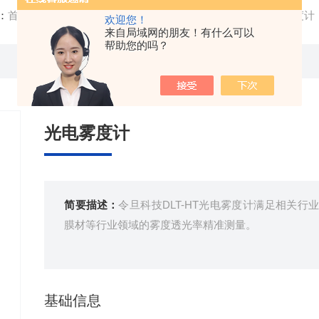
：
首页
/
产品中心
/
雾度仪
/
透光率雾度计
/ DLT-HT光电雾度计
欢迎您！
来自局域网的朋友！有什么可以
帮助您的吗？
光电雾度计
简要描述：
令旦科技DLT-HT光电雾度计满足相关
膜材等行业领域的雾度透光率精准测量。
基础信息