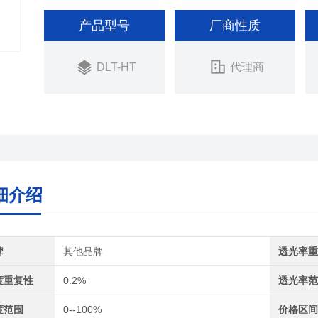
产品型号
厂商性质
DLT-HT
代理商
细介绍
牌
其他品牌
透光率
度重复性
0.2%
透光率
度范围
0--100%
价格区