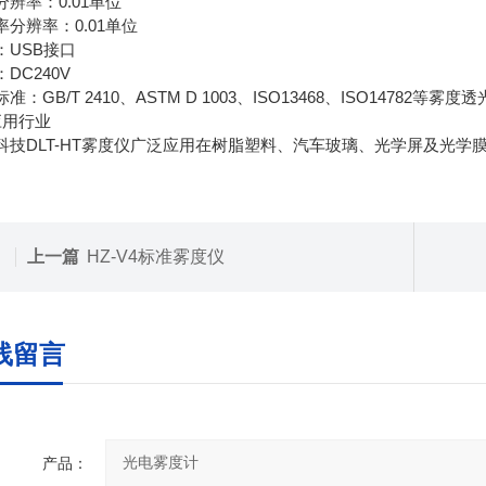
分辨率：0.01单位
率分辨率：0.01单位
：USB接口
DC240V
准：GB/T 2410、ASTM D 1003、ISO13468、ISO14782等雾
应用行业
科技DLT-HT雾度仪广泛应用在树脂塑料、汽车玻璃、光学屏及光学
上一篇
HZ-V4标准雾度仪
线留言
产品：