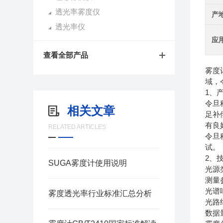
透光率雾度仪
产
透光率仪
应
查看全部产品
雾度
域，
1、
令旦科
相关文章
足补
有良
RELATED ARTICLES
令旦科
试。
2、
SUGA雾度计使用说明
光源类
测量参
光谱响
雾度透光率行业标准汇总分析
光路
数据量