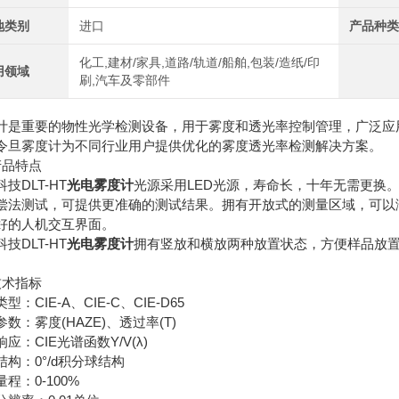
地类别
进口
产品种
化工,建材/家具,道路/轨道/船舶,包装/造纸/印
用领域
刷,汽车及零部件
计是重要的物性光学检测设备，用于雾度和透光率控制管理，广泛应
令旦雾度计为不同行业用户提供优化的雾度透光率检测解决方案。
产品特点
技DLT-HT
光电雾度计
光源采用LED光源，寿命长，十年无需更换。具备
偿法测试，可提供更准确的测试结果。拥有开放式的测量区域，可以满
好的人机交互界面。
技DLT-HT
光电雾度计
拥有竖放和横放两种放置状态，方便样品放置
技术指标
型：CIE-A、CIE-C、CIE-D65
数：雾度(HAZE)、透过率(T)
应：CIE光谱函数Y/V(λ)
结构：0°/d积分球结构
程：0-100%