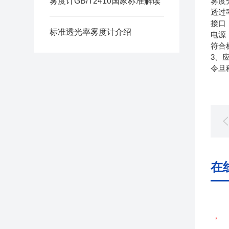
雾度计GB/T2410国家标准解读
雾度
透过
接口
标准透光率雾度计介绍
电源：
符合标
3、
令旦
在