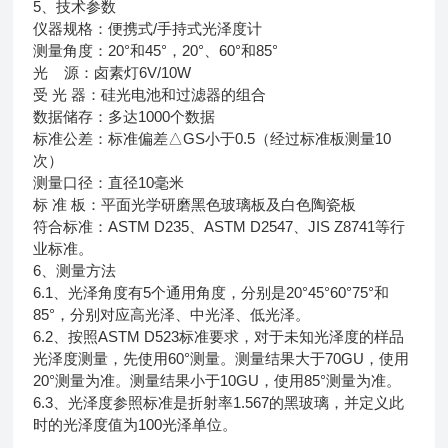
5、技术参数
仪器规格：便携式/手持式光泽度计
测量角度：20°和45°，20°、60°和85°
光 源：卤素灯6V/10W
受 光 器：硅光电池和过滤器的组合
数据储存：多达1000个数据
标准公差：标准偏差△GS小于0.5（经过标准板测量10
次）
测量口径：直径10毫米
标 准 板：平面光学研磨黑色玻璃板及白色陶瓷板
符合标准：ASTM D235、ASTM D2547、JIS Z8741等行
业标准。
6、测量方法
6.1、光泽角度有5个通用角度，分别是20°45°60°75°和
85°，分别对应高光泽、中光泽、低光泽。
6.2、按照ASTM D523标准要求，对于未知光泽度的样品
光泽度测量，先使用60°测量。测量结果大于70GU，使用
20°测量为准。测量结果小于10GU，使用85°测量为准。
6.3、光泽度参照标准是折射率1.567的黑玻璃，并定义此
时的光泽度值为100光泽单位。