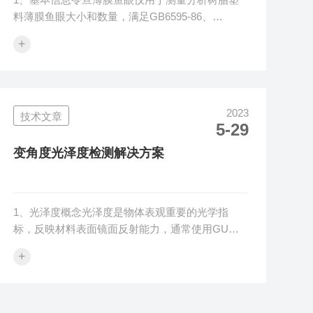
料薄膜鱼眼大小和数量，满足GB6595-86、
GB/T11115和ASTM3351-93等行业标准要求。2、
+
工作原理令旦鱼眼测定仪是利用光学投射放大并与
标准板比对来观测测量薄膜鱼眼的大小和数量。
3、仪器特点3.1、标准的光学结构设计，简单好
用，操作方便；3.2、按GB6595-86、GB/T11115和
2023
技术文章
ASTM3351-93的方法测量鱼眼的大小和数量；
5-29
3.3、三倍透镜配置，影像图像更清晰，辨识度高；
3.4、备用灯泡随时切换，保持测量...
变角度光泽度检测解决方案
1、光泽度概念光泽度是物体表观重要的光学指
标，反映材料表面镜面反射能力，通常使用GU作
为光泽度单位，光泽度仪可以测量样品的光泽度指
+
标，片材、薄膜、镀膜、涂层等样品的光泽度均可
通过光泽度计准确测量。2、变角度光泽度仪令旦
科技变角度光泽度计入射角25°--85°之间每1°可
调，反射角0°--85°之间每1°可调，为了达到更好的