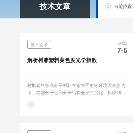
技术文章
当前位置
2023
技术文章
7-5
解析树脂塑料黄色度光学指数
树脂塑料等高分子材料在紫外照射等环境因素影响
下，内部分子链和分子结构会发生变化，反映到材
料表面的变化就是出现黄变，我们通常使用黄色度
+
指数表征材料黄变程度，同时使用黄度指数仪测量
黄变的范围和趋势。1、黄色度的概念黄度指数
（YI）用来表征无色透明、半透明或近白色的高分
子材料发黄（黄变）的程度。表示方法：