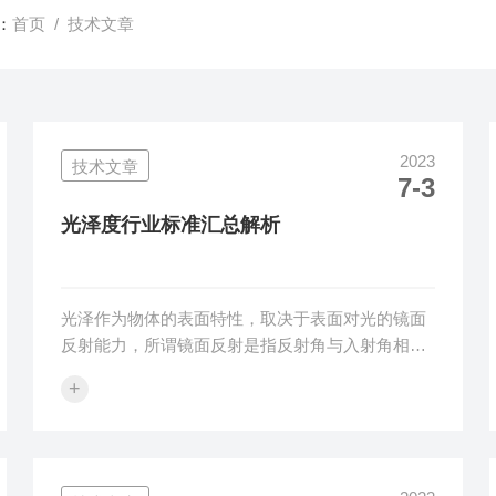
：
首页
/ 技术文章
2023
技术文章
7-3
光泽度行业标准汇总解析
光泽作为物体的表面特性，取决于表面对光的镜面
反射能力，所谓镜面反射是指反射角与入射角相等
的反射现象。光泽度是在一组几何规定条件下对材
+
料表面反射光的能力进行评价的物理量。通用光泽
度几何角度有20°、45°、60°、75°和85°五个通用角
度，依次对应高、中、低光泽样品适用角度，不同
角度入射，镜面反射值是不同的，所以对于入射角