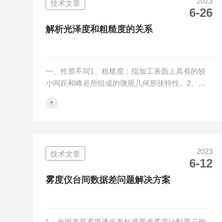
2023
技术文章
YI=100（CxX-CzZ）/YX、Y、Z是三刺激值，Cx、
6-26
Cz数值可以从ASTM相关标准资料中找到。2、黄
色度行业标准黄度检测行业标准有HG/T3862、
解析光泽度和粗糙度的关系
ASTME313、AS...
一、性质不同1、粗糙度：指加工表面上具有的较
小间距和峰谷所组成的微观几何形状特性。2、光
泽度：光泽度是在一组几何规定条件下对材料表面
+
反射光的能力进行评价的物理量。二、决定因素不
同1、粗糙度：表面粗糙度与机械零件的配合性
质、耐磨性、疲劳强度、接触刚度、振动和噪声等
有密切关系。2、光泽度：光泽作为物体的表面特
2023
技术文章
性，取决于表面对光的镜面反射能力，所谓镜面反
6-12
射是指反射角与入射角相等的反射现象。三、影响
不同1、粗糙度：对机械产品的使用寿命和可靠性
雾度仪台间数据差问题解决方案
有重要影响。2、光泽度：入射角越大，镜面反...
1、光源差异雾度透光率标准要求雾度计配置三种