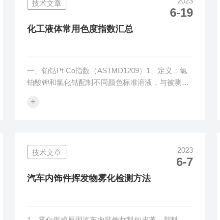
2023
技术文章
度有相关标准要求和规定，不同样品使用不同的光
6-19
泽度计角度也有相关的标准规范。1、ASTMD523
标准标准规定了光泽度入射/反射角度选择规范，以
化工液体常用色度指数汇总
60°角度测量光...
一、铂钴Pt-Co指数（ASTMD1209）1、定义：氯
铂酸钾和氯化钴配制不同颜色标准溶液，与被测样
品进行颜色比较，以测定样品的铂钴色度指数。Pt-
+
Co值没有明确公式，ASTM-D5386标准要求先得到
E308和E313规定的YI值，用特定关系计算Pt-Co
值。2、相关指数HAZEN和APHA废水指数3、赛博
特D156用于石油行业碳氧化合物溶剂，+25赛博特
2023
技术文章
指数相当于25铂钴指数4、仪器要求，分光光度计
6-7
200-1000nm，10nm间隔5、试管要求：容积100毫
升，带有刻度线...
汽车内饰件挥发物雾化检测方法
1、雾化形成原因汽车内装饰材料如皮革、塑料、