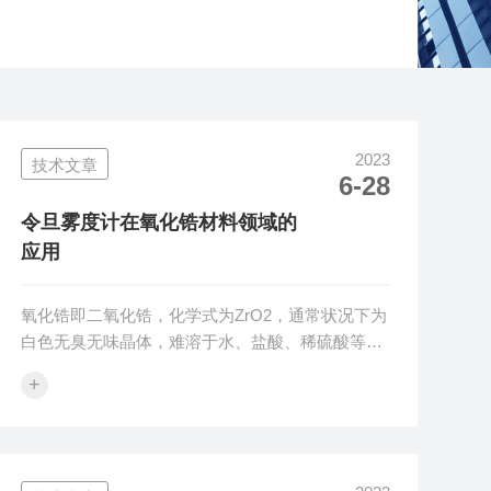
2023
技术文章
6-28
令旦雾度计在氧化锆材料领域的
应用
氧化锆即二氧化锆，化学式为ZrO2，通常状况下为
白色无臭无味晶体，难溶于水、盐酸、稀硫酸等溶
液，化学性质不活泼，且具有高熔点、高电阻率、
+
高折射率和低热膨胀系数的性质，氧化锆是重要的
陶瓷绝缘材料和陶瓷遮光剂，也是人工钻的主要材
料。氧化锆具有高雾度中透光率光学特性，雾度值
一般接近95%左右，透光率值接近50%左右。经过