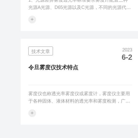
光源A光源、D65光源以及C光源，不同的光源代表
不同的色温或不同光谱能量，由于材料本身对于不
+
同光源能量的吸收和反射不同，形成同一样品在不
同的光源下雾度和透光率数值差异。2、标准差异
雾度测量标准有ASTM法和ISO法，分别对应非补
偿法和补偿法，两种标准方法下测量的雾度值和透
2023
技术文章
光率有差异，但是没有明确的线性关系、比例关系
6-2
或差值关系。3、品牌差异各雾度计品牌生产雾度
计虽然依据相同的制造标准，但是雾度计接分球、
令旦雾度仪技术特点
光电转换器、光源发光体等部件生产...
雾度仪也称透光率雾度仪或雾度计，雾度仪主要用
于各种固体、液体材料的透光率和雾度检测，广泛
用于玻璃塑料显示屏加工、薄膜制造、液体药业分
+
析、实验室检测等行业。1、双光束结构设计双光
束是指雾度计包含一条样品测量光束和一条光源灯
泡能量监测光束，监测光束同时也作为ISO标准补
偿光束。光源灯泡发光能量很容易受到电流电压、