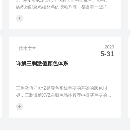
纺织物以及粘结材料的胶粘剂等，都含有一些挥发
性物质，尤其是在阳光的照射下，车内温度升高，
+
会加剧这种挥发。挥发气体在汽车窗户或挡风玻璃
上凝结,造成视线不良，会影响驾驶者的视线和行车
安全，还有些挥发物质会对人体有害，影响驾乘者
的身体健康。为了合理控制挥发性物质的产生，对
2023
技术文章
用于汽车内饰的材料进行雾化试验是十分必要的，
5-31
成雾值超出标准指标的材料将不可以用于汽车内
饰。2、雾化试验仪工作原理试样在起雾杯中被加
详解三刺激值颜色体系
热，并开始挥发，挥发气体在已经被冷却腔降...
三刺激值即XYZ是颜色系统重要的基础的颜色指
标，三刺激值XYZ在颜色品控管理中扮演重要的角
色，同时也是Lab值、YI黄度值、WI白度值等颜色
+
指标的基础数值。1、概述三刺激值即XYZ代表红绿
蓝三原色当量，X值代表红当量，Y值代表绿当量，
Z值代表蓝当量。根据颜色加法理论，XYZ红绿蓝
以不同比例混合可以得到任何一种可见光颜色，所