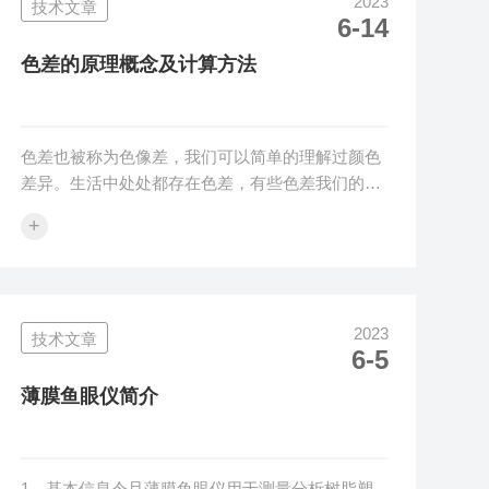
2023
技术文章
大量试验统计，使用常规雾度计测量氧化锆材料的
6-14
雾度值接近100%，已经失去品控管理意义，使用令
旦雾度计可以准确测量出氧化锆真实雾度值。雾度
色差的原理概念及计算方法
计在使用的过程中，光源不可避...
色差也被称为色像差，我们可以简单的理解过颜色
差异。生活中处处都存在色差，有些色差我们的肉
眼可以很直观的区分，而有些色差就只有借助专业
+
的色差仪才能分辨。如果我们要表示样品和标准品
之间的色差，就要通过专业的色差计算公式，得出
色差ΔE值。那么这个色差ΔE该怎么计算呢？不同
颜色空间色差计算公式有很多种，常用的色差ΔE计
2023
技术文章
算公式有DEab、DE94、DE2000、DECMC等，当
6-5
然关注广泛的是通过Lab计算的DEab，其他的计算
公式都只是作为参考。L（亮度）轴表示黑白，0为
薄膜鱼眼仪简介
黑，100为白...
1、基本信息令旦薄膜鱼眼仪用于测量分析树脂塑