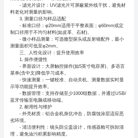
- 滤光片设计：UV滤光片可屏蔽紫外线干扰，避免材
料老化对测量的影响。
3. 测量口径与样品适配
- 标准口径：φ20mm适用于平整表面；φ60mm或定
制口径用于不均匀材料(如皮革、石材)。
- 微小样品测量：可选微型探头或反射镜配件，最小
测量面积可低至φ2mm。
三、人性化设计：提升使用效率
1. 操作便捷性
- 界面设计：大屏触控操作(如5英寸电容屏)、多语言
菜单(含中文)降低学习成本。
- 快速测量：一键校准、自动关机、测量数据实时显
示等功能提升效率。
- 数据管理：支持存储至少1000组数据，并通过USB/
蓝牙传输至电脑或移动端。
2. 耐用性与维护
- 外壳材质：铝合金机身抗冲击，防腐蚀涂层适应恶
劣环境。
- 清洁便利性：镜头防尘盖设计，传感器舱可拆卸清
理，避免油污积累影响精度。