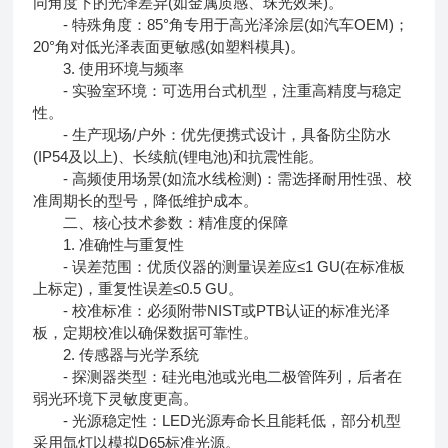
同角度下的光泽差异(如金属质感、珠光效果)。
- 特殊角度：85°角专用于高光泽涂层(如汽车OEM)；
20°角对低光泽表面更敏感(如塑料模具)。
3. 使用环境与频率
- 实验室环境：可选用台式机型，注重高精度与稳定
性。
- 生产现场/户外：优先便携式设计，具备防尘防水
(IP54及以上)、长续航(锂电池)和抗震性能。
- 高频使用场景(如流水线检测)：需选择耐用性强、校
准周期长的型号，降低维护成本。
二、核心技术参数：精准度的保障
1. 准确性与重复性
- 误差范围：优质仪器的测量误差应≤1 GU(在标准板
上标定)，重复性误差≤0.5 GU。
- 校准标准：必须附带NIST或PTB认证的标准光泽
板，定期校准以确保数据可靠性。
2. 传感器与光学系统
- 探测器类型：硅光电池或光电二极管阵列，后者在
弱光环境下灵敏度更高。
- 光源稳定性：LED光源寿命长且能耗低，部分机型
采用氙灯以模拟D65标准光源。