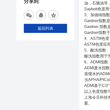
分享到
油，石脑油等，
Saybolt
3、
加德纳指
Gardner
Gardner 指
返回列表
Gardner
4、ASTM色度
ASTM色度应
5、酸洗指数
酸洗指数用于芳
6、ADMI指数
ADMI废水指
蒸馏水的ADM
当APHA/P
ADMI基于C
以上色度指数
上海令旦科技
案。