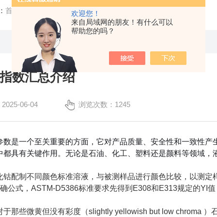
：
首页
/
技术文章
/ 液体色度指数汇总介绍
欢迎您！
来自局域网的朋友！有什么可以
帮助您的吗？
指数汇总介绍
25-06-04
浏览次数：1245
参数是一个至关重要的方面，它对产品质量、安全性和一致性产
中都具有关键作用。无论是石油、化工、塑料还是颜料等领域，
化钴配制不同颜色标准溶液，与被测样品进行颜色比较，以测定
明确公式，ASTM-D5386标准要求先得到E308和E313规定的YI
那些微黄但没有彩度（slightly yellowish but low c