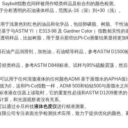
Saybolt指数也同样被用作蜡类样品及粘合剂的颜色检测。
色度用于分析透明的石油液体样品，范围从-16（深）到+30（浅）。
数
指数是用于浅黄色到红色的油品和化学品，包括卵磷脂、树脂、干性
数是基于与ASTM YI（ E313-98 及 Gardner Color ）指
指数于透明样品，比如树脂，用于显示那些比Pt-Co测量结果显得
用石油产品润滑剂，加热油，石油蜡等样品，参考ASTM D1500
烃类样品，参考ASTM D848标准。
试样与95%硫酸震荡，然
数可以用于任何清澈液体的任何颜色ADMI 基于蒸馏水的APHA值
I值为0，这和Pt-Co指数一样，ADMI 500和铂钴500与蒸
tCo标准液在仪器上读取时，它的重复性必须和ASTM D1209要求
/2°计算，和光源观察者没有关系。
可以通过令旦科技
液体色度仪
进行精准测量。
有限公司专注表面光学检测技术应用，致力于提供优化的颜色、