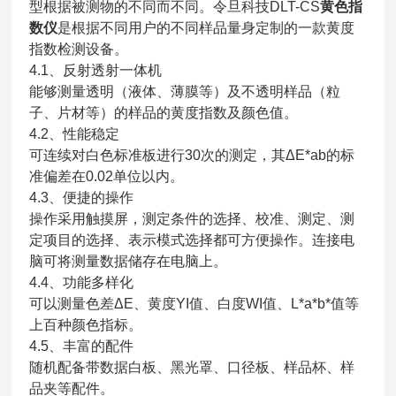
型根据被测物的不同而不同。令旦科技DLT-CS
黄色指
数仪
是根据不同用户的不同样品量身定制的一款黄度
指数检测设备。
4.1、反射透射一体机
能够测量透明（液体、薄膜等）及不透明样品（粒
子、片材等）的样品的黄度指数及颜色值。
4.2、性能稳定
可连续对白色标准板进行30次的测定，其ΔE*ab的标
准偏差在0.02单位以内。
4.3、便捷的操作
操作采用触摸屏，测定条件的选择、校准、测定、测
定项目的选择、表示模式选择都可方便操作。连接电
脑可将测量数据储存在电脑上。
4.4、功能多样化
可以测量色差ΔE、黄度YI值、白度WI值、L*a*b*值等
上百种颜色指标。
4.5、丰富的配件
随机配备带数据白板、黑光罩、口径板、样品杯、样
品夹等配件。