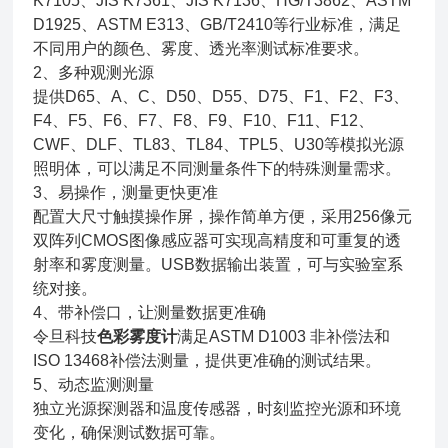
K7105、JIS K7361、JIS K7136、HG/T3862、ASTM
D1925、ASTM E313、GB/T2410等行业标准，满足
不同用户的颜色、雾度、透光率测试标准要求。
2、多种观测光源
提供D65、A、C、D50、D55、D75、F1、F2、F3、
F4、F5、F6、F7、F8、F9、F10、F11、F12、
CWF、DLF、TL83、TL84、TPL5、U30等模拟光源
照明体，可以满足不同测量条件下的特殊测量需求。
3、易操作，测量更快更准
配置大尺寸触摸操作屏，操作简单方便，采用256像元
双阵列CMOS图像感应器可实现高精度和可重复的透
射率和雾度测量。USB数据输出装置，可与实验室系
统对接。
4、带补偿口，让测量数据更准确
令旦科技
色彩雾度计
满足ASTM D1003 非补偿法和
ISO 13468补偿法测量，提供更准确的测试结果。
5、动态监测测量
独立光源探测器和温度传感器，时刻监控光源和环境
变化，确保测试数据可靠。