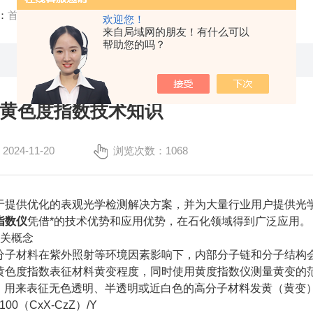
：
首页
/
技术文章
/ 专业解析黄色度指数技术知识
欢迎您！
来自局域网的朋友！有什么可以
帮助您的吗？
黄色度指数技术知识
24-11-20
浏览次数：1068
于提供优化的表观光学检测解决方案，并为大量行业用户提供光
指数仪
凭借*的技术优势和应用优势，在石化领域得到广泛应用。
相关概念
分子材料在紫外照射等环境因素影响下，内部分子链和分子结构
黄色度指数表征材料黄变程度，同时使用黄度指数仪测量黄变的
I）用来表征无色透明、半透明或近白色的高分子材料发黄（黄变
00（CxX-CzZ）/Y