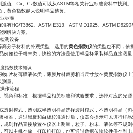
刺激值，Cx、Cz数值可以从ASTM等相关行业标准资料中找到。
负，黄色指数越大说明样品越黄。
行业标准
有HG/T3862、ASTM E313、ASTM D1925、ASTM
检测解决方案。
数检测设备
等高分子材料的外观类型，选用的
黄色指数仪
的类型也不同，依据
则样品例如粒子粉末类，快检的方法是使用样品杯承装样品直接测
样品例如片材薄膜液体类，薄膜片材裁剪相当尺寸放在黄度指数仪
接测量。
仪操作流程
光源、视角和标准，根据样品相关标准和试验要求，选择对应的光
反射或透射模式，透明或半透明样品选择透射模式，不透明样品（
和白板校准，通过黑板和白板校准通过后，仪器会提示可以进行样品
测量，规则样品直接放置在仪器上测量，粒子、粉末、液体等不规
处理，可以主机存储、打印机打印，也可通过数据传输软件保存到电