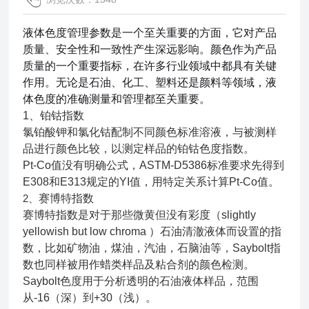
液体色度管理参数是一个至关重要的方面，它对产品
质量、安全性和一致性产生深远影响。颜色作为产品
质量的一个重要指标，在许多行业领域中都具有关键
作用。无论是石油、化工、塑料还是颜料等领域，液
体色度的准确测量和管理都至关重要。
1、铂钴指数
氯铂酸钾和氯化钴配制不同颜色标准溶液，与被测样
品进行颜色比较，以测定样品的铂钴色度指数。
Pt-Co值没有明确公式，ASTM-D5386标准要求先得到
E308和E313规定的YI值，用特定关系计算Pt-Co值。
2、
赛博特指数
赛博特指数是对于那些微黄但没有彩度（slightly
yellowish but low chroma ）石油清澈液体而设置的指
数，比如矿物油，煤油，汽油，石脑油等，Saybolt指
数也同样被用作蜡类样品及粘合剂的颜色检测。
Saybolt色度用于分析透明的石油液体样品，范围
从-16（深）到+30（浅）。