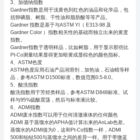
3、
加德纳指数
Gardner指数是用于浅黄色到红色的油品和化学品，包
括卵磷脂、树脂、干性油和脂肪酸等等产品。
Gardner 指数是基于与ASTM YI（ E313-98 及
Gardner Color ）指数相关性的基础而独立出来的黄度
指数。
Gardner指数于透明样品，比如树脂，用于显示那些比
Pt-Co测量结果显得更加暗黄或显棕色的颜色指标。
4、ASTM色度
ASTM色度
应用石油产品润滑剂，加热油，石油蜡等样
品，参考ASTM D1500标准，
数值范围0.5-8.0。
5、酸洗指数
酸洗指数用于芳烃类样品，参考
ASTM D848标准。
试
样与95%硫酸震荡，然后与标准液比较。
6、ADMI指数
ADMI废水指数可以用于任何清澈液体的任何颜色
ADMI 基于蒸馏水的APHA值计算出来的AnLab色差。
蒸馏水的ADMI值为0，这和Pt-Co指数一样，ADMI
500和铂钴500与蒸馏水之间的差异一样。用于带微蓝