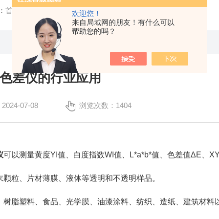
：
首页
/
技术文章
/ 令旦科技色差仪的行业应用
欢迎您！
来自局域网的朋友！有什么可以
帮助您的吗？
色差仪的行业应用
24-07-08
浏览次数：1404
仪
可以测量黄度YI值、白度指数WI值、L*a*b*值、色差值ΔE、
末颗粒、片材薄膜、液体等透明和不透明样品。
、树脂塑料、食品、光学膜、油漆涂料、纺织、造纸、建筑材料