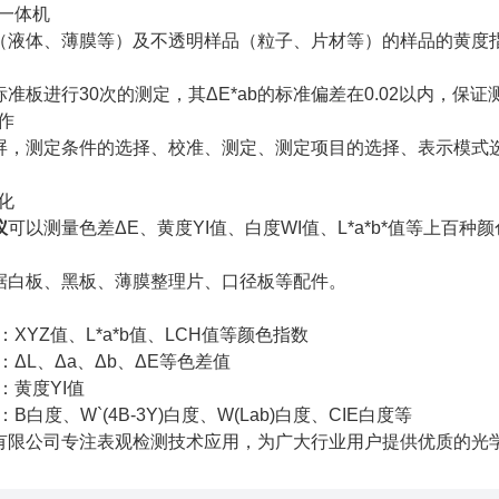
射一体机
（液体、薄膜等）及不透明样品（粒子、片材等）的样品的黄度
准板进行30次的测定，其ΔE*ab的标准偏差在0.02以内，保
操作
屏，测定条件的选择、校准、测定、测定项目的选择、表示模式
样化
仪
可以测量色差ΔE、黄度YI值、白度WI值、L*a*b*值等上百种
件
据白板、黑板、薄膜整理片、口径板等配件。
：XYZ值、L*a*b值、LCH值等颜色指数
：ΔL、Δa、Δb、ΔE等色差值
：黄度YI值
：B白度、W`(4B-3Y)白度、W(Lab)白度、CIE白度等
有限公司专注表观检测技术应用，为广大行业用户提供优质的光