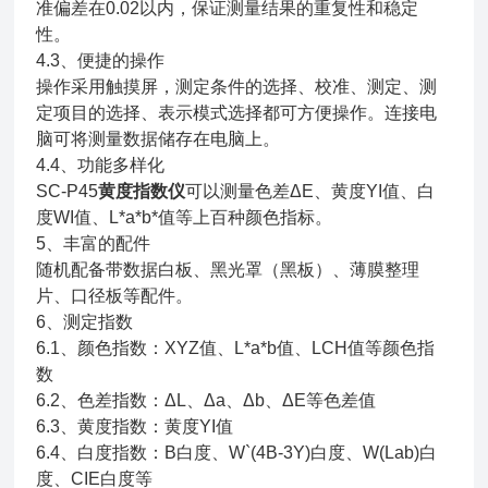
准偏差在0.02以内，保证测量结果的重复性和稳定
性。
4.3、便捷的操作
操作采用触摸屏，测定条件的选择、校准、测定、测
定项目的选择、表示模式选择都可方便操作。连接电
脑可将测量数据储存在电脑上。
4.4、功能多样化
SC-P45
黄度指数仪
可以测量色差ΔE、黄度YI值、白
度WI值、L*a*b*值等上百种颜色指标。
5、丰富的配件
随机配备带数据白板、黑光罩（黑板）、薄膜整理
片、口径板等配件。
6、测定指数
6.1、颜色指数：XYZ值、L*a*b值、LCH值等颜色指
数
6.2、色差指数：ΔL、Δa、Δb、ΔE等色差值
6.3、黄度指数：黄度YI值
6.4、白度指数：B白度、W`(4B-3Y)白度、W(Lab)白
度、CIE白度等