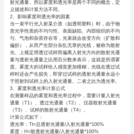
射光通量。所以雾度和透光率是两个不同的概念，定
义描述和计算方法不同。
2、影响雾度和透光率的因素
当一束平行光入射某介质（如透明塑料）时，由于物
质光学性质的不均匀性、表面缺陷、内部组织的不均
匀、气泡和杂质存在等，光束就会改变方向（扩散和
偏折），从而产生部分杂乱无章的光线，被称为散射
光。上规定用透过试样而偏离入射光方向的散射光通
量与透射光通量之比用百分数来表示，这就是所谓雾
度。雾度大的试样给人感觉更加模糊，光线在透过试
样时还会产生损失，即穿过试样的透射光通量永远小
于照射到试样上的入射光通量。二者之比为透光率。
3、雾度和透光率计算公式
在测量样品的雾度和透光率过程中，需要计量入射光
通量（T1）、透过光通量（T2）、仪器散射光通量
（T3）、试样的散射光通量（T4）。
计算公式如下：
透光率：Tt=总透射光通量/入射光通量*100%
雾度：H=散透射光通量/入射光通量*100%