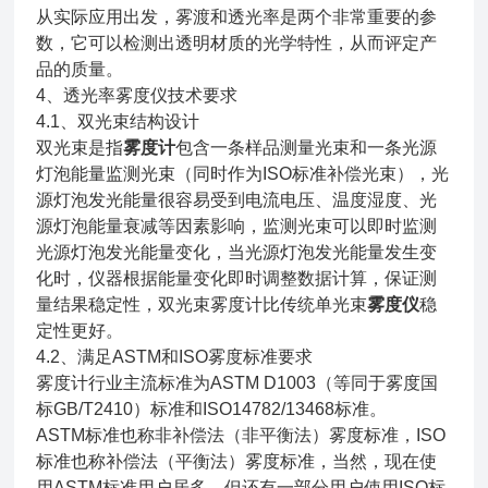
从实际应用出发，雾渡和透光率是两个非常重要的参
数，它可以检测出透明材质的光学特性，从而评定产
品的质量。
4、透光率雾度仪技术要求
4.1、双光束结构设计
双光束是指
雾度计
包含一条样品测量光束和一条光源
灯泡能量监测光束（同时作为ISO标准补偿光束），光
源灯泡发光能量很容易受到电流电压、温度湿度、光
源灯泡能量衰减等因素影响，监测光束可以即时监测
光源灯泡发光能量变化，当光源灯泡发光能量发生变
化时，仪器根据能量变化即时调整数据计算，保证测
量结果稳定性，双光束雾度计比传统单光束
雾度仪
稳
定性更好。
4.2、满足ASTM和ISO雾度标准要求
雾度计行业主流标准为ASTM D1003（等同于雾度国
标GB/T2410）标准和ISO14782/13468标准。
ASTM标准也称非补偿法（非平衡法）雾度标准，ISO
标准也称补偿法（平衡法）雾度标准，当然，现在使
用ASTM标准用户居多，但还有一部分用户使用ISO标