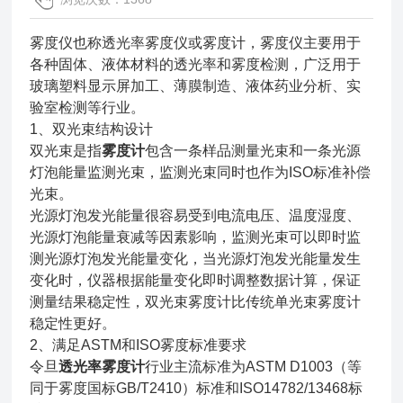
雾度仪也称透光率雾度仪或雾度计，雾度仪主要用于
各种固体、液体材料的透光率和雾度检测，广泛用于
玻璃塑料显示屏加工、薄膜制造、液体药业分析、实
验室检测等行业。
1、双光束结构设计
双光束是指
雾度计
包含一条样品测量光束和一条光源
灯泡能量监测光束，监测光束同时也作为ISO标准补偿
光束。
光源灯泡发光能量很容易受到电流电压、温度湿度、
光源灯泡能量衰减等因素影响，监测光束可以即时监
测光源灯泡发光能量变化，当光源灯泡发光能量发生
变化时，仪器根据能量变化即时调整数据计算，保证
测量结果稳定性，双光束雾度计比传统单光束雾度计
稳定性更好。
2、满足ASTM和ISO雾度标准要求
令旦
透光率雾度计
行业主流标准为ASTM D1003（等
同于雾度国标GB/T2410）标准和ISO14782/13468标