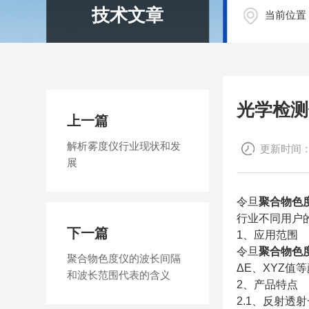
技术文章
当前位置
光学检测
上一篇
解析雾度仪行业现状和发
更新时间：20
展
令旦
聚合物色
行业不同用户
下一篇
1、应用范围
令旦
聚合物色
聚合物色度仪的波长间隔
ΔE、XYZ值
和波长范围代表的含义
2、产品特点
2.1、反射透