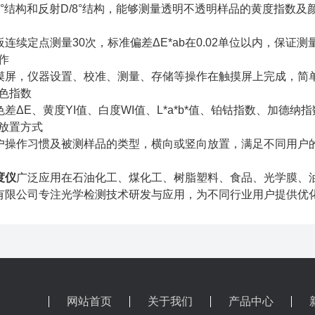
0°结构和反射D/8°结构，能够测量透明不透明样品的黄度指数及
连续定点测量30次，标准偏差ΔE*ab在0.02单位以内，保证
操作
摸屏，仪器设置、校准、测量、存储等操作在触摸屏上完成，简
颜色指数
差ΔE、黄度YI值、白度WI值、L*a*b*值、铂钴指数、加德
的放置方式
户操作习惯及被测样品的类型，横向或竖向放置，满足不同用户
度仪
广泛应用在石油化工、煤化工、树脂塑料、食品、光学膜、
有限公司专注光学检测技术研发与应用，为不同行业用户提供优
网站首页
关于我们
产品中心