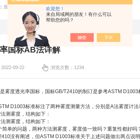
：
首页
/
技术文章
/ 雾度透光率国标AB法详解
欢迎您！
来自局域网的朋友！有什么可以
帮助您的吗？
率国标AB法详解
22-09-22
浏览次数：1234
10是雾度透光率国标，国标GB/T2410的制订是参考ASTM D10
。
0或ASTM D1003标准标注了两种雾度测量方法，分别是A法雾度计
计
法测雾度，结构如下：
计法测雾度，结构如下：
个简单的问题，两种方法测雾度，雾度值一致吗？重复性都好吗
T2410没有阐述，但ASTM D1003标准关于上述问题做出两点说