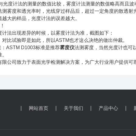
条款，与光度计法的测量的数值比较，雾度计法测量的数值略高而且
法测雾度和透光率时，光线穿过样品后，超过一定角度的散透射
值越大的样品，光度计法的误差越大。
裁！
度计法出现差异的时候，以雾度计法为准，截图如下：
，对比试验即是如此，所以ASTM也才这么决绝的做出仲裁。
：ASTM D1003标准是推荐
雾度仪
法测雾度，当然光度计也可
准。
有限公司致力于表面光学检测解决方案，为广大行业用户提供可
网站首页
关于我们
产品中心