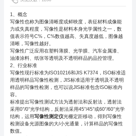
1、概念
写像性也称为图像清晰度或鲜映度，表征材料成像能
力或失真程度，写像性是材料本身光学属性之一，数
值表示符号C%，C%数值越高、失真度越低，图像越
清晰，写像性越好。
写像性广泛应用在塑料薄膜、光学膜、汽车金属漆、
油漆涂料、纸张等透明及不透明样品的品控管理。
2、行业标准
写像性现行标准为ISO10216和JIS K7374，ISO标准适
用透明样品写像性检测，JIS标准适用于透明及不透明
样品的写像性检测，也可以说JIS标准包含ISO标准内
容。
标准提出写像性测试方法为透射法和反射法，透射法
采用0°/0°光学结构，反射法采用45°/45°或60°/60°光学
结构，运用
写
像性测定仪
光栅定距移动，得到写像性
检测设备光源图像的大/小光通量，计算样品的写像性
数值。