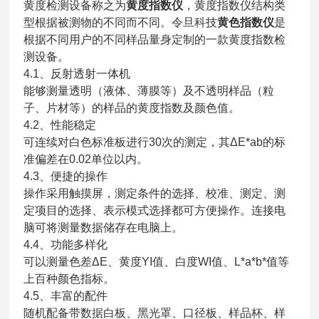
黄度检测设备称之为
黄度指数仪
，黄度指数仪结构类
型根据被测物的不同而不同。令旦科技
黄色指数仪
是
根据不同用户的不同样品量身定制的一款黄度指数检
测设备。
4.1、反射透射一体机
能够测量透明（液体、薄膜等）及不透明样品（粒
子、片材等）的样品的黄度指数及颜色值。
4.2、性能稳定
可连续对白色标准板进行30次的测定，其ΔE*ab的标
准偏差在0.02单位以内。
4.3、便捷的操作
操作采用触摸屏，测定条件的选择、校准、测定、测
定项目的选择、表示模式选择都可方便操作。连接电
脑可将测量数据储存在电脑上。
4.4、功能多样化
可以测量色差ΔE、黄度YI值、白度WI值、L*a*b*值等
上百种颜色指标。
4.5、丰富的配件
随机配备带数据白板、黑光罩、口径板、样品杯、样