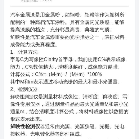
汽车金属漆是用金属粉，如
铜粉
、铝粉等作为颜料所
配制的一种高档
汽车涂料
。具有金属闪光质感，能够
提高漆膜的档次，充分彰显高贵、典雅的气质。
鲜映性是汽车金属漆重要的光学指标之一，表征材料
成像能力或失真程度。
1、计算方法
字母C为写像性Clarity首字母，我们使用C%表示成像
能力，C%数值越大，清晰度越好，成像能力越强。
计算公式：C%=（M-m）/（M+m）*100%
其中M和m表示通过移动光栅的最大和最小光通量。
2、检测仪器
鲜映性测定仪
是测量材料成像性、清晰度、鲜映度、写
像性专用仪器，通过测量样品的最大光通量M和最小光
通量m，结合清晰度计算公式，将材料成像性以数据的
形式表示出来。
鲜映性检测仪
器通常由光源、光源狭缝、光栅、光电
接收器、光电转化器等部件组成。